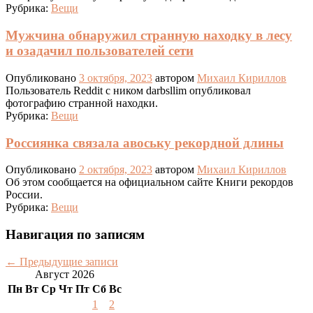
Рубрика:
Вещи
Мужчина обнаружил странную находку в лесу
и озадачил пользователей сети
Опубликовано
3 октября, 2023
автором
Михаил Кириллов
Пользователь Reddit с ником darbsllim опубликовал
фотографию странной находки.
Рубрика:
Вещи
Россиянка связала авоську рекордной длины
Опубликовано
2 октября, 2023
автором
Михаил Кириллов
Об этом сообщается на официальном сайте Книги рекордов
России.
Рубрика:
Вещи
Навигация по записям
←
Предыдущие записи
Август 2026
Пн
Вт
Ср
Чт
Пт
Сб
Вс
1
2