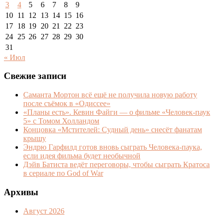
3
4
5
6
7
8
9
10
11
12
13
14
15
16
17
18
19
20
21
22
23
24
25
26
27
28
29
30
31
« Июл
Свежие записи
Саманта Мортон всё ещё не получила новую работу
после съёмок в «Одиссее»
«Планы есть». Кевин Файги — о фильме «Человек-паук
5» с Томом Холландом
Концовка «Мстителей: Судный день» снесёт фанатам
крышу
Эндрю Гарфилд готов вновь сыграть Человека-паука,
если идея фильма будет необычной
Дэйв Батиста ведёт переговоры, чтобы сыграть Кратоса
в сериале по God of War
Архивы
Август 2026