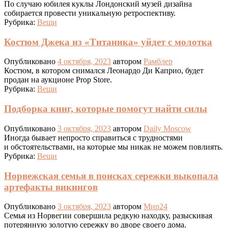
По случаю юбилея куклы Лондонский музей дизайна
собирается провести уникальную ретроспективу.
Рубрика:
Вещи
Костюм Джека из «Титаника» уйдет с молотка
Опубликовано
4 октября, 2023
автором
Рамблер
Костюм, в котором снимался Леонардо Ди Каприо, будет
продан на аукционе Prop Store.
Рубрика:
Вещи
Подборка книг, которые помогут найти силы
Опубликовано
3 октября, 2023
автором
Daily Moscow
Иногда бывает непросто справиться с трудностями
и обстоятельствами, на которые мы никак не можем повлиять.
Рубрика:
Вещи
Норвежская семья в поисках сережки выкопала
артефакты викингов
Опубликовано
3 октября, 2023
автором
Мир24
Семья из Норвегии совершила редкую находку, разыскивая
потерянную золотую сережку во дворе своего дома.