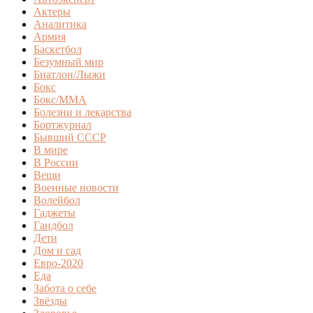
Актеры
Аналитика
Армия
Баскетбол
Безумный мир
Биатлон/Лыжи
Бокс
Бокс/MMA
Болезни и лекарства
Бортжурнал
Бывший СССР
В мире
В России
Вещи
Военные новости
Волейбол
Гаджеты
Гандбол
Дети
Дом и сад
Евро-2020
Еда
Забота о себе
Звёзды