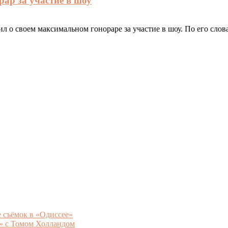
р за участие в шоу
своем максимальном гонораре за участие в шоу. По его словам
 съёмок в «Одиссее»
5» с Томом Холландом