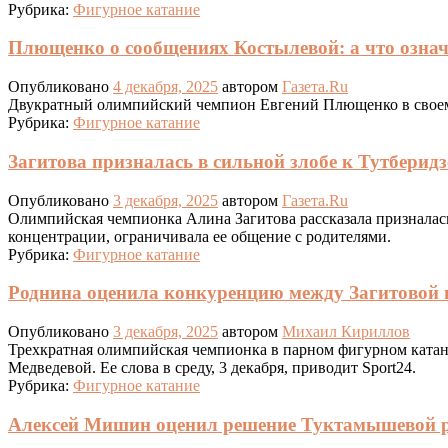
Рубрика:
Фигурное катание
Плющенко о сообщениях Костылевой: а что озна
Опубликовано
4 декабря, 2025
автором
Газета.Ru
Двукратный олимпийский чемпион Евгений Плющенко в своем 
Рубрика:
Фигурное катание
Загитова призналась в сильной злобе к Тутберидз
Опубликовано
3 декабря, 2025
автором
Газета.Ru
Олимпийская чемпионка Алина Загитова рассказала призналась с
концентрации, ограничивала ее общение с родителями.
Рубрика:
Фигурное катание
Роднина оценила конкуренцию между Загитовой 
Опубликовано
3 декабря, 2025
автором
Михаил Кириллов
Трехкратная олимпийская чемпионка в парном фигурном ката
Медведевой. Ее слова в среду, 3 декабря, приводит Sport24.
Рубрика:
Фигурное катание
Алексей Мишин оценил решение Туктамышевой р