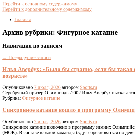
Перейти к основному содержимому
Перейти к дополнительному содержимому
Главная
Архив рубрики:
Фигурное катание
Навигация по записям
←
Предыдущие записи
Илья Авербух: «Было бы странно, если бы такая 
возрасте»
Опубликовано
7 июля, 2026
автором
Sports.ru
Серебряный призер Олимпиады-2002 Илья Авербух высказался
Рубрика:
Фигурное катание
Синхронное катание вошло в программу Олимпий
Опубликовано
7 июля, 2026
автором
Sports.ru
Синхронное катание включено в программу зимних Олимпийск
(МОК). В составе каждой команды будут соревноваться по дев