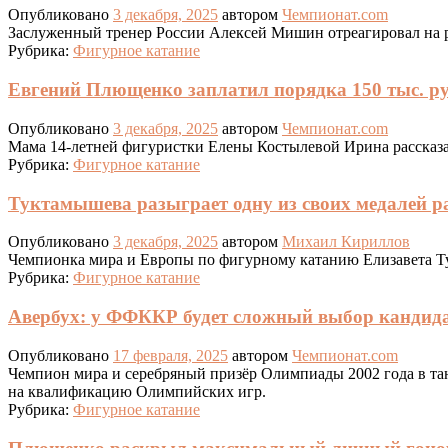
Опубликовано
3 декабря, 2025
автором
Чемпионат.com
Заслуженный тренер России Алексей Мишин‎ отреагировал на 
Рубрика:
Фигурное катание
Евгений Плющенко заплатил порядка 150 тыс. ру
Опубликовано
3 декабря, 2025
автором
Чемпионат.com
Мама 14-летней фигуристки Елены Костылевой Ирина рассказал
Рубрика:
Фигурное катание
Туктамышева разыграет одну из своих медалей 
Опубликовано
3 декабря, 2025
автором
Михаил Кириллов
Чемпионка мира и Европы по фигурному катанию Елизавета Ту
Рубрика:
Фигурное катание
Авербух: у ФФККР будет сложный выбор кандида
Опубликовано
17 февраля, 2025
автором
Чемпионат.com
Чемпион мира и серебряный призёр Олимпиады 2002 года в тан
на квалификацию Олимпийских игр.
Рубрика:
Фигурное катание