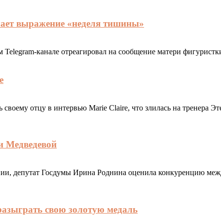
чает выражение «неделя тишины»
Telegram-канале отреагировал на сообщение матери фигуристк
е
воему отцу в интервью Marie Claire, что злилась на тренера Эт
и Медведевой
нии, депутат Госдумы Ирина Роднина оценила конкуренцию ме
азыграть свою золотую медаль