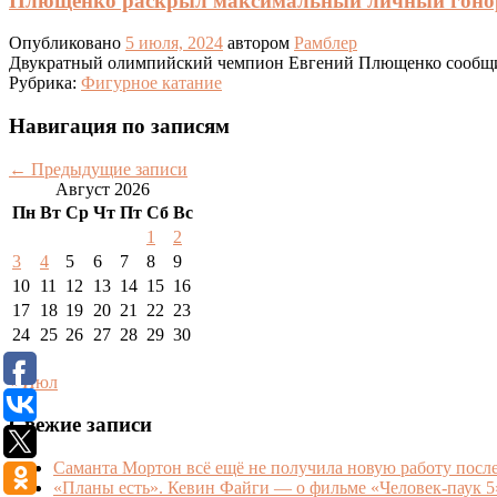
Плющенко раскрыл максимальный личный гонора
Опубликовано
5 июля, 2024
автором
Рамблер
Двукратный олимпийский чемпион Евгений Плющенко сообщил о 
Рубрика:
Фигурное катание
Навигация по записям
←
Предыдущие записи
Август 2026
Пн
Вт
Ср
Чт
Пт
Сб
Вс
1
2
3
4
5
6
7
8
9
10
11
12
13
14
15
16
17
18
19
20
21
22
23
24
25
26
27
28
29
30
31
« Июл
Свежие записи
Саманта Мортон всё ещё не получила новую работу после
«Планы есть». Кевин Файги — о фильме «Человек-паук 