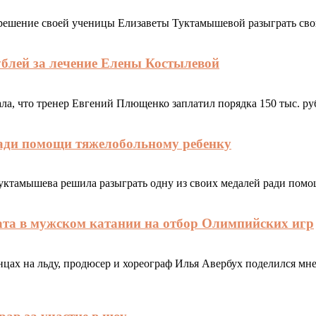
решение своей ученицы Елизаветы Туктамышевой разыграть свою
блей за лечение Елены Костылевой
а, что тренер Евгений Плющенко заплатил порядка 150 тыс. руб
ради помощи тяжелобольному ребенку
ктамышева решила разыграть одну из своих медалей ради помо
та в мужском катании на отбор Олимпийских игр
цах на льду, продюсер и хореограф Илья Авербух поделился мн