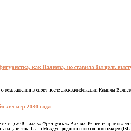
фигуристка, как Валиева, не ставила бы цель выст
 о возвращении в спорт после дисквалификации Камилы Валиев
ских игр 2030 года
их игр 2030 года во Французских Альпах. Решение принято на
ять фигуристок. Глава Международного союза конькобежцев (IS