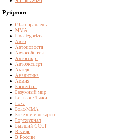
Январь 2020
Рубрики
69-я параллель
MMA
Uncategorized
Авто
Автоновости
Автособытия
Автоспорт
Автоэксперт
Актеры
Аналитика
Армия
Баскетбол
Безумный мир
Биатлон/Лыжи
Бокс
Бокс/MMA
Болезни и лекарства
Бортжурнал
Бывший СССР
В мире
В России