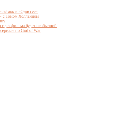
 съёмок в «Одиссее»
5» с Томом Холландом
ышу
и идея фильма будет необычной
 сериале по God of War