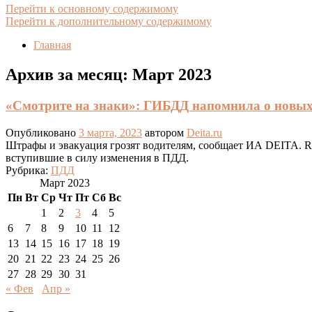
Перейти к основному содержимому
Перейти к дополнительному содержимому
Главная
Архив за месяц:
Март 2023
«Смотрите на знаки»: ГИБДД напомнила о новы
Опубликовано
3 марта, 2023
автором
Deita.ru
Штрафы и эвакуация грозят водителям, сообщает ИА DEITA. 
вступившие в силу изменения в ПДД.
Рубрика:
ПДД
Март 2023
Пн
Вт
Ср
Чт
Пт
Сб
Вс
1
2
3
4
5
6
7
8
9
10
11
12
13
14
15
16
17
18
19
20
21
22
23
24
25
26
27
28
29
30
31
« Фев
Апр »