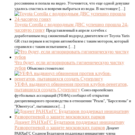
россиянина и попала на видео. Уточняется, что еще одной девушке
удалось спастись и вовремя выбраться из воды. В настоящее […]
Toyota Corolla с водородным ДВС успешно прошла 24-
часовую гонку
Представленный в апреле хэтчбек с
доработанным под сжиженный водород двигателем от Toyota Yaris
GR стал первым в истории автомобилем с таким мотором, который
справился с таким испытанием. […]
Что будет, если игнорировать гигиеническую чистку
зубов
Объяснил стоматолог.
УЕФА выдвинул обвинения против клубов-ренегатов,
пытавшихся создать Суперлигу
Союз европейских
футбольных ассоциаций (УЕФА) сообщил об открытии
дисциплинарного производства в отношении "Реала", "Барселоны" и
"Ювентуса", пытавшихся […]
Доцент РАНХиГС Будатаров поддержал инициативу
Разворотневой о защите московских парков
Доцент
РАНХиГС Содном Будатаров поддержал инициативу члена