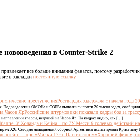
 нововведения в Counter-Strike 2
ра привлекает все больше внимания фанатов, поэтому разработчи
вьте в закладки
постоянную ссылку
.
Росгвардия задержала с начала года 2
ния. Подразделения ОМОНа и СОБРа выполнили почти 20 тысяч задач, сообщил
Российские штурмовики показали кадры боя за трасс
направлении трассы, ведущей на Часов Яр. На кадрах видно, как […]
У Месси 9 голевых действий на
ира-2026. Сегодня нападающий сборной Аргентины ассистировал Кристиану Ром
«Хороший фильм, но