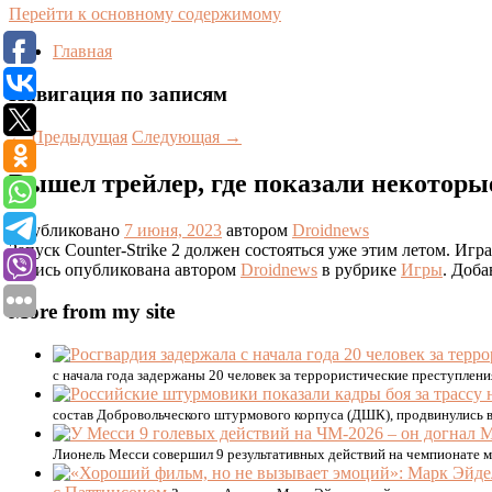
Перейти к основному содержимому
Главная
Навигация по записям
←
Предыдущая
Следующая
→
Вышел трейлер, где показали некоторые
Опубликовано
7 июня, 2023
автором
Droidnews
Запуск Counter-Strike 2 должен состояться уже этим летом. Иг
Запись опубликована автором
Droidnews
в рубрике
Игры
. Доба
More from my site
с начала года задержаны 20 человек за террористические преступле
состав Добровольческого штурмового корпуса (ДШК), продвинулись в 
Лионель Месси совершил 9 результативных действий на чемпионате м