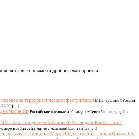
ки делятся все новыми подробностями проекта.
0 человек за террористические преступления
В Центральной России
и ТАСС […]
у на Часов Яр
Российские военные из бригады «Север V», входящей в
 ЧМ-2026 – он догнал Мбаппе. У Холанда и Кейна – по 7
еро и забил сам в матче с командой Египта в 1/8 […]
 не вызывает эмоций»: Марк Эйдельштейн — про «Микки 17»