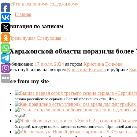
Перейти к основному содержимому
Главная
Навигация по записям
←
Предыдущая
Следующая
→
В Харьковской области поразили более 
Опубликовано
17 июля, 2024
автором
Кристина Есикова
Запись опубликована автором
Кристина Есикова
в рубрике
Бы
More from my site
сезона российского сериала «Сергий против нечисти: Яга».
Как 
людей.
батареей, которую можно заменить самостоятельно. Причиной для соз