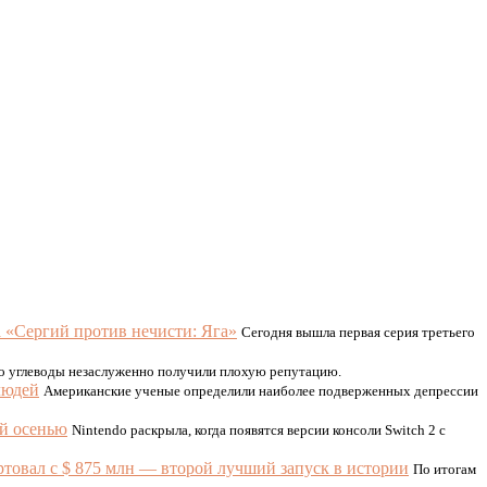
а «Сергий против нечисти: Яга»
Сегодня вышла первая серия третьего
то углеводы незаслуженно получили плохую репутацию.
людей
Американские ученые определили наиболее подверженных депрессии
ей осенью
Nintendo раскрыла, когда появятся версии консоли Switch 2 с
ртовал с $ 875 млн — второй лучший запуск в истории
По итогам