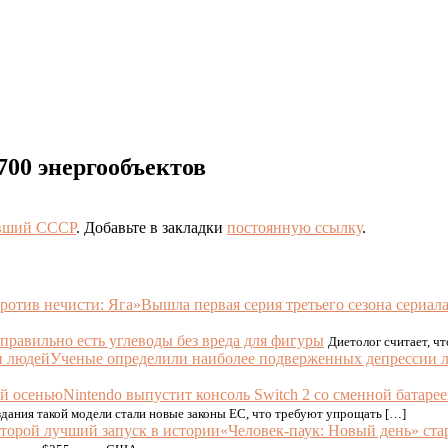
700 энергообъектов
вший СССР
. Добавьте в закладки
постоянную ссылку
.
Вышла первая серия третьего сезона сериал
правильно есть углеводы без вреда для фигуры
Диетолог считает, ч
Ученые определили наиболее подверженных депрессии 
Nintendo выпустит консоль Switch 2 со сменной батаре
дания такой модели стали новые законы ЕС, что требуют упрощать […]
«Человек-паук: Новый день» ста