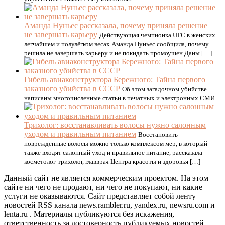
Аманда Нуньес рассказала, почему приняла решение
не завершать карьеру
Действующая чемпионка UFC в женских
легчайшем и полулёгком весах Аманда Нуньес сообщила, почему
решила не завершать карьеру и не покидать промоушен Даны […]
Гибель авиаконструктора Бережного: Тайна первого
заказного убийства в СССР
Об этом загадочном убийстве
написаны многочисленные статьи в печатных и электронных СМИ.
Трихолог: восстанавливать волосы нужно салонным
уходом и правильным питанием
Восстановить
поврежденные волосы можно только комплексом мер, в который
также входят салонный уход и правильное питание, рассказала
косметолог-трихолог, главврач Центра красоты и здоровья […]
Данный сайт не является коммерческим проектом. На этом
сайте ни чего не продают, ни чего не покупают, ни какие
услуги не оказываются. Сайт представляет собой ленту
новостей RSS канала news.rambler.ru, yandex.ru, newsru.com и
lenta.ru . Материалы публикуются без искажения,
ответственность за достоверность публикуемых новостей