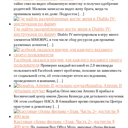
тайно снял на видео обнаженную невестку и получил одобрение
родителей. Мальчик записал на видео жену брата, когда та
принимала ванну в их доме. Подросток […]
Где найти раздробленные кости зверя в Diablo IV:
инструкция по фарму
Diablo IV интегрировала в игру много
элементов MMORPG, в том числе сбор ресурсов для прокачки
различных аспектов […]
Facebook оказался вреден для каждого восьмого своего
пользователя
Примерно каждый восьмой из 2,9 миллиарда
пользователей Facebook имеет проблемы, похожие на зависимость
от социальной сети, об этом говорят итоги исследования,
проведенного в компании, […]
Корабль Artemis II
детально изучат
Корабль Orion миссии Artemis II прибыл в
Космический центр имени Джона Кеннеди для детального изучения.
Об этом сообщает НАСА. В ближайшее время специалисты Центра
приступят к демонтажу […]
Кассовые сборы фильма «Злая. Часть 2» достигли $
400 млн
По данным Box Office Mojo, мировые сборы фильма