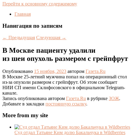
Перейти к основному содержимому
Главная
Навигация по записям
←
Предыдущая
Следующая
→
В Москве пациенту удалили
из шеи опухоль размером с грейпфрут
Опубликовано
15 ноября, 2023
автором
Газета.Ru
В Москве 25-летний мужчина попал на операционный стол
из-за опухоли размером с грейпфрут. Об этом сообщает
НИИ СП имени Склифосовского в официальном Telegram-
канале.
Запись опубликована автором
Газета.Ru
в рубрике
ЗОЖ
.
Добавьте в закладки
постоянную ссылку
.
More from my site
Суд отдал Татьяне Ким долю Бакальчука в Wildberries