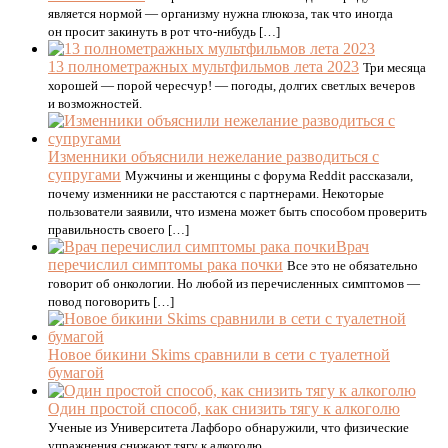
является нормой — организму нужна глюкоза, так что иногда
он просит закинуть в рот что-нибудь […]
13 полнометражных мультфильмов лета 2023
Три месяца
хорошей — порой чересчур! — погоды, долгих светлых вечеров
и возможностей.
Изменники объяснили нежелание разводиться с
супругами
Мужчины и женщины с форума Reddit рассказали,
почему изменники не расстаются с партнерами. Некоторые
пользователи заявили, что измена может быть способом проверить
правильность своего […]
Врач
перечислил симптомы рака почки
Все это не обязательно
говорит об онкологии. Но любой из перечисленных симптомов —
повод поговорить […]
Новое бикини Skims сравнили в сети с туалетной
бумагой
Один простой способ, как снизить тягу к алкоголю
Ученые из Университета Лафборо обнаружили, что физические
упражнения снижают тягу к алкоголю.