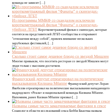
команда не зависит […]
Из программы ММКФ со скандалом исключили
короткометражный фильм “Фанаты” о скинхедах-
убийцах ЛГБТ
Короткометражный фильм о скинхедах, которые
охотятся на представителей ЛГБТ-сообщества и открывают
"отношения между собой", привлек внимание нескольких
зарубежных фестивалей, […]
Сколько стоит самое дешевое блюдо со звездой Мишлен
Многие привыкли, что посетить ресторан со звездой Мишлен могут
люди только с высоким достатком.
Французский депутат отреагировал на политические
высказывания Килиана Мбаппе
Французский депутат Лоран
Якобелли отреагировал на политические высказывания нападающего
мадридского «Реала» и национальной команды Килиана Мбаппе.
Напомним, ранее Килиан Мбаппе призвал […]
Названы самые часто замалчиваемые фантазии в сексе
Социолог в области исследований секса Бобби Бидочка назвала