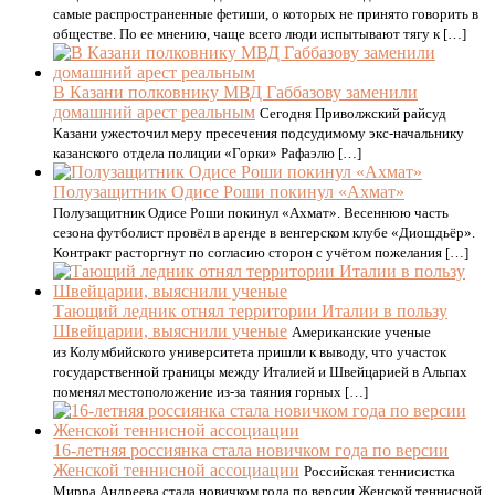
самые распространенные фетиши, о которых не принято говорить в
обществе. По ее мнению, чаще всего люди испытывают тягу к […]
В Казани полковнику МВД Габбазову заменили
домашний арест реальным
Сегодня Приволжский райсуд
Казани ужесточил меру пресечения подсудимому экс-начальнику
казанского отдела полиции «Горки» Рафаэлю […]
Полузащитник Одисе Роши покинул «Ахмат»
Полузащитник Одисе Роши покинул «Ахмат». Весеннюю часть
сезона футболист провёл в аренде в венгерском клубе «Диошдьёр».
Контракт расторгнут по согласию сторон с учётом пожелания […]
Тающий ледник отнял территории Италии в пользу
Швейцарии, выяснили ученые
Американские ученые
из Колумбийского университета пришли к выводу, что участок
государственной границы между Италией и Швейцарией в Альпах
поменял местоположение из-за таяния горных […]
16-летняя россиянка стала новичком года по версии
Женской теннисной ассоциации
Российская теннисистка
Мирра Андреева стала новичком года по версии Женской теннисной