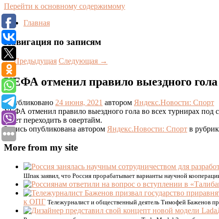
Перейти к основному содержимому
Главная
Навигация по записям
←
Предыдущая
Следующая
→
УЕФА отменил правило выездного гола 
Опубликовано
24 июня, 2021
автором
Яндекс.Новости: Спорт
УЕФА отменил правило выездного гола во всех турнирах под св
будет переходить в овертайм.
Запись опубликована автором
Яндекс.Новости: Спорт
в рубрик
More from my site
Шпак заявил, что Россия прорабатывает варианты научной кооперации
к ОПГ
Тележурналист и общественный деятель Тимофей Баженов при