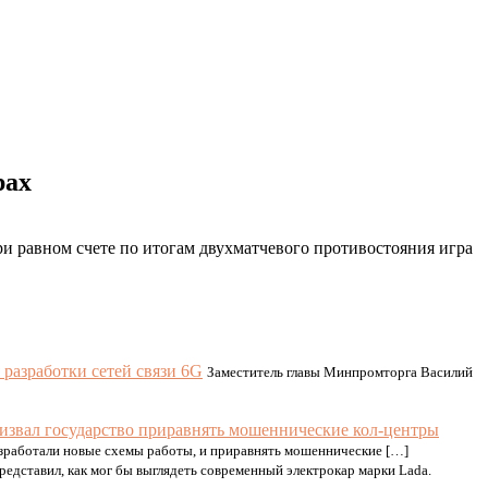
рах
ри равном счете по итогам двухматчевого противостояния игра
 разработки сетей связи 6G
Заместитель главы Минпромторга Василий
извал государство приравнять мошеннические кол-центры
азработали новые схемы работы, и приравнять мошеннические […]
едставил, как мог бы выглядеть современный электрокар марки Lada.