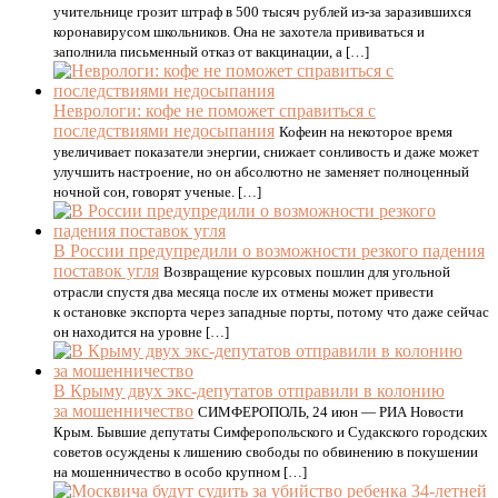
учительнице грозит штраф в 500 тысяч рублей из-за заразившихся
коронавирусом школьников. Она не захотела прививаться и
заполнила письменный отказ от вакцинации, а […]
Неврологи: кофе не поможет справиться с
последствиями недосыпания
Кофеин на некоторое время
увеличивает показатели энергии, снижает сонливость и даже может
улучшить настроение, но он абсолютно не заменяет полноценный
ночной сон, говорят ученые. […]
В России предупредили о возможности резкого падения
поставок угля
Возвращение курсовых пошлин для угольной
отрасли спустя два месяца после их отмены может привести
к остановке экспорта через западные порты, потому что даже сейчас
он находится на уровне […]
В Крыму двух экс-депутатов отправили в колонию
за мошенничество
СИМФЕРОПОЛЬ, 24 июн — РИА Новости
Крым. Бывшие депутаты Симферопольского и Судакского городских
советов осуждены к лишению свободы по обвинению в покушении
на мошенничество в особо крупном […]