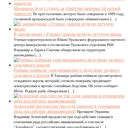
Москвича будут судить за убийство ребенка 34-летней
давности
По преступлению, которое было совершено в 1989 году,
столичной прокуратурой было утверждено обвинительное […]
В заповеднике «Утриш» нашли редкую летучую мышь
Ученые-хироптерологи из Южно-Уральского федерального научного
центра минералогии и геоэкологии Уральского отделения РАН
Владимир и Лариса Снитько обнаружили на территории
заповедника […]
Рыбаки поймали «предвещающего бедствия» редкого
сельдяного короля
В Таиланде рыбаки поймали трехметрового
сельдяного короля, который, согласно поверьям, предвещает
землетрясения и прочие стихийные бедствия. Об этом сообщает
Metro. Редкую рыбу обнаружили […]
Зеленский продлил на три года санкции в отношении
ряда российских авиакомпаний
Президент Украины
Владимир Зеленский продлил на три года действие санкции в
отношении ряда российских авиакомпаний, в том числе
"Аэрофлота", соответствующий указ опубликован на […]