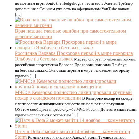
по мотивам игры Sonic the Hedgehog, в честь его 30-летия. Трейлер
дополнения с Соником уже есть на официальном YouTube-канале
[…]
Врач назвала главные ошибки при самостоятельном
лечении мигрени
Россиянка Варвара Прохорова первой в мире покорила
Эльбрус на беговых лыжах
Мастер спорта по лыжным гонкам,
российская спортсменка Варвара Прохорова покорила Эльбрус
на беговых лыжах. Она стала первым в мире человеком, которому
удалось […]
МЧС: в Кемерово полностью ликвидировали крупный
пожар в складском помещении
В Кемерово пожар на складе
с легковоспламеняющимися веществами полностью потушили.
Об этом сообщили в пресс-службе МЧС России. До этого спасателям
удалось справиться с открытым […]
Патч в Dota 2 может выйти 14 ноября — комментатор
Storm
Комментатор и аналитик Алексей Storm Туманов заявил,