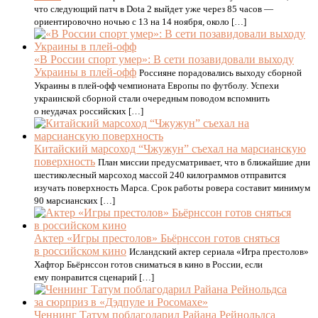
что следующий патч в Dota 2 выйдет уже через 85 часов —
ориентировочно ночью с 13 на 14 ноября, около […]
«В России спорт умер»: В сети позавидовали выходу
Украины в плей-офф
Россияне порадовались выходу сборной
Украины в плей-офф чемпионата Европы по футболу. Успехи
украинской сборной стали очередным поводом вспомнить
о неудачах российских […]
Китайский марсоход “Чжужун” съехал на марсианскую
поверхность
План миссии предусматривает, что в ближайшие дни
шестиколесный марсоход массой 240 килограммов отправится
изучать поверхность Марса. Срок работы ровера составит минимум
90 марсианских […]
Актер «Игры престолов» Бьёрнссон готов сняться
в российском кино
Исландский актер сериала «Игра престолов»
Хафтор Бьёрнссон готов сниматься в кино в России, если
ему понравится сценарий […]
Ченнинг Татум поблагодарил Райана Рейнольдса