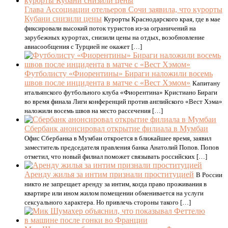
Глава Ассоциации отельеров Сочи заявила, что курорты
Кубани снизили цены
Курорты Краснодарского края, где в мае
фиксировали высокий поток туристов из-за ограничений на
зарубежных курортах, снизили цены на отдых, возобновление
авиасообщения с Турцией не окажет […]
Футболисту «Фиорентины» Бираги наложили восемь
швов после инцидента в матче с «Вест Хэмом»
Капитану
итальянского футбольного клуба «Фиорентина» Кристиано Бираги
во время финала Лиги конференций против английского «Вест Хэма»
наложили восемь швов на место рассечения […]
Сбербанк анонсировал открытие филиала в Мумбаи
Офис Сбербанка в Мумбаи откроется в ближайшее время, заявил
заместитель председателя правления банка Анатолий Попов. Попов
отметил, что новый филиал поможет связывать российских […]
Аренду жилья за интим признали проституцией
В России
никто не запрещает аренду за интим, когда право проживания в
квартире или ином жилом помещении обменивается на услуги
сексуального характера. Но привлечь стороны такого […]