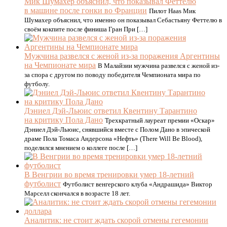
Мик Шумахер объяснил, что показывал Феттелю
в машине после гонки во Франции
Пилот Haas Мик
Шумахер объяснил, что именно он показывал Себастьяну Феттелю в
своём кокпите после финиша Гран При […]
Мужчина развелся с женой из-за поражения Аргентины
на Чемпионате мира
В Малайзии мужчина развелся с женой из-
за спора с другом по поводу победителя Чемпионата мира по
футболу.
Дэниел Дэй-Льюис ответил Квентину Тарантино
на критику Пола Дано
Трехкратный лауреат премии «Оскар»
Дэниел Дэй-Льюис, снявшийся вместе с Полом Дано в эпической
драме Пола Томаса Андерсона «Нефть» (There Will Be Blood),
поделился мнением о коллеге после […]
В Венгрии во время тренировки умер 18-летний
футболист
Футболист венгерского клуба «Андрашида» Виктор
Марселл скончался в возрасте 18 лет.
Аналитик: не стоит ждать скорой отмены гегемонии