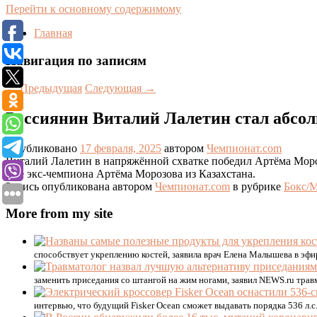
Перейти к основному содержимому
Главная
Навигация по записям
←
Предыдущая
Следующая
→
Россиянин Виталий Лалетин стал абсо
Опубликовано
17 февраля, 2025
автором
Чемпионат.com
Виталий Лалетин в напряжённой схватке победил Артёма Моро
уже экс-чемпиона Артёма Морозова из Казахстана.
Запись опубликована автором
Чемпионат.com
в рубрике
Бокс
More from my site
способствует укреплению костей, заявила врач Елена Малышева в эф
заменить приседания со штангой на жим ногами, заявил NEWS.ru тра
интервью, что будущий Fisker Ocean сможет выдавать порядка 536 л.