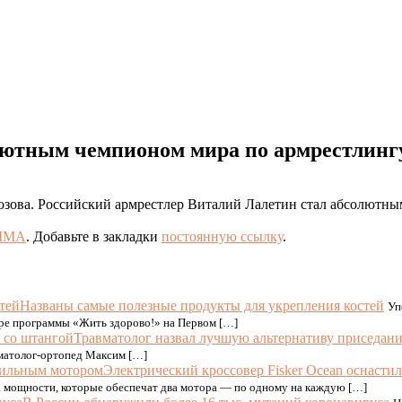
лютным чемпионом мира по армрестлингу
зова. Российский армрестлер Виталий Лалетин стал абсолютным
/MMA
. Добавьте в закладки
постоянную ссылку
.
Названы самые полезные продукты для укрепления костей
Уп
ире программы «Жить здорово!» на Первом […]
Травматолог назвал лучшую альтернативу приседан
вматолог-ортопед Максим […]
Электрический кроссовер Fisker Ocean оснасти
с. мощности, которые обеспечат два мотора — по одному на каждую […]