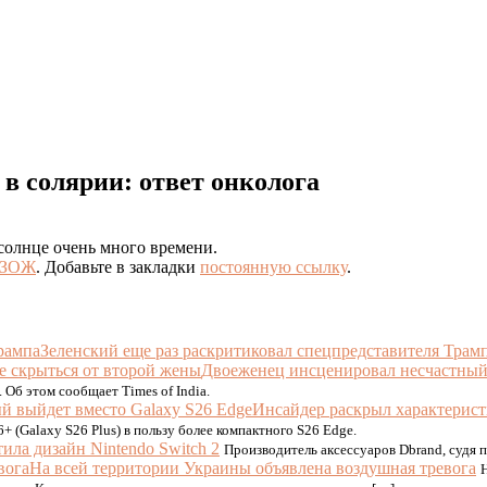
 в солярии: ответ онколога
солнце очень много времени.
ЗОЖ
. Добавьте в закладки
постоянную ссылку
.
Зеленский еще раз раскритиковал спецпредставителя Трам
Двоеженец инсценировал несчастный 
Об этом сообщает Times of India.
Инсайдер раскрыл характерист
+ (Galaxy S26 Plus) в пользу более компактного S26 Edge.
тила дизайн Nintendo Switch 2
Производитель аксессуаров Dbrand, судя п
На всей территории Украины объявлена воздушная тревога