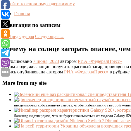
Перейти к основному содержимому
Главная
Навигация по записям
←
Предыдущая
Следующая
→
Почему на солнце загорать опаснее, чем
Опубликовано
7 июня, 2023
автором
РИА «ФедералПресс»
Летом люди, желающие получить красивый загар, проводят на 
Запись опубликована автором
РИА «ФедералПресс»
в рубрике
More from my site
инсценировал собственную смерть, чтобы избавиться от второй жены. 
Samsung подтвердила, что не будет отказываться от модели Galaxy S26
Dbrand засве