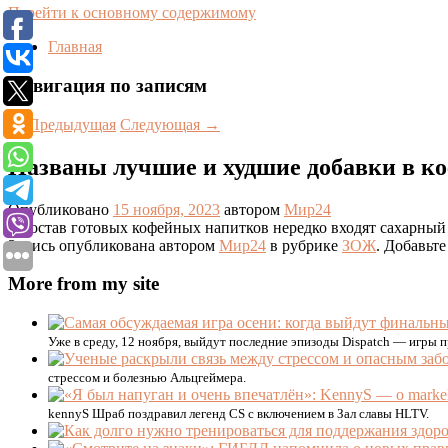
Перейти к основному содержимому
Главная
Навигация по записям
←
Предыдущая
Следующая
→
Названы лучшие и худшие добавки в к
Опубликовано
15 ноября, 2023
автором
Мир24
В состав готовых кофейных напитков нередко входят сахарный
Запись опубликована автором
Мир24
в рубрике
ЗОЖ
. Добавьте
More from my site
Уже в среду, 12 ноября, выйдут последние эпизоды Dispatch — игры 
стрессом и болезнью Альцгеймера.
kennyS Шраб поздравил легенд CS с включением в Зал славы HLTV.