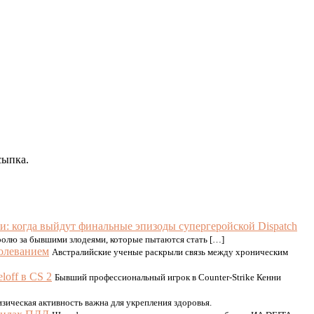
сыпка.
и: когда выйдут финальные эпизоды супергеройской Dispatch
тролю за бывшими злодеями, которые пытаются стать […]
болеванием
Австралийские ученые раскрыли связь между хроническим
loff в CS 2
Бывший профессиональный игрок в Counter-Strike Кенни
зическая активность важна для укрепления здоровья.