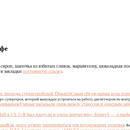
офе
 сироп, шапочка из взбитых сливок, маршмэллоу, шоколадная по
 в закладки
постоянную ссылку
.
Самая обсуждаемая игра осен
про супергероя, который вынужден устроиться на работу диспетчером по кон
Ученые раскрыли связь между стрессом и опасным за
«Я был напуган и очень впечатлён»: KennyS — о marke
Как долго нужно тренироваться для поддержания здоровья
Фи