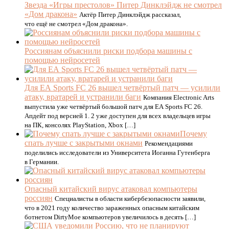
Звезда «Игры престолов» Питер Динклэйдж не смотрел
«Дом дракона»
Актёр Питер Динклэйдж рассказал,
что ещё не смотрел «Дом дракона».
Россиянам объяснили риски подбора машины с
помощью нейросетей
Для EA Sports FC 26 вышел четвёртый патч — усилили
атаку, вратарей и устранили баги
Компания Electronic Arts
выпустила уже четвёртый большой патч для EA Sports FC 26.
Апдейт под версией 1. 2 уже доступен для всех владельцев игры
на ПК, консолях PlayStation, Xbox […]
Почему
спать лучше с закрытыми окнами
Рекомендациями
поделились исследователи из Университета Иоганна Гутенберга
в Германии.
Опасный китайский вирус атаковал компьютеры
россиян
Специалисты в области кибербезопасности заявили,
что в 2021 году количество зараженных опасным китайским
ботнетом DirtyMoe компьютеров увеличилось в десять […]