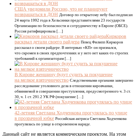
США уведомили Россию, что не планируют
возвращаться в ДОН
Договор по открытому небу был подписан
24 марта 1992 года в Хельсинки представителями 23 государств
Организации по безопасности и сотрудничеству в Европе (ОБСЕ).
Россия ратифицировала […]
Киркоров
раскрыл детали своего райдера
Певец Филипп Киркоров
рассказал о своем райдере. В интервью «КП» он признался,
что скромен в своих предпочтениях и у него нет каких-то строгих
требований к организаторам […]
В Кирове женщину будут судить за покушение
на мелкое взяточничество
Следственными органами завершено
расследование уголовного дела в отношении кировчанки,
обвиняемой в совершении преступления, предусмотренного ч. 3 ст.
30, ч. 1 ст. 291.2 УК РФ (покушение […]
42-летняя Светлана Ходченкова прогулялась по улице
в прозрачной юбке
Российская актриса Светлана Ходченкова
прогулялась по улице в откровенном наряде.
Данный сайт не является коммерческим проектом. На этом