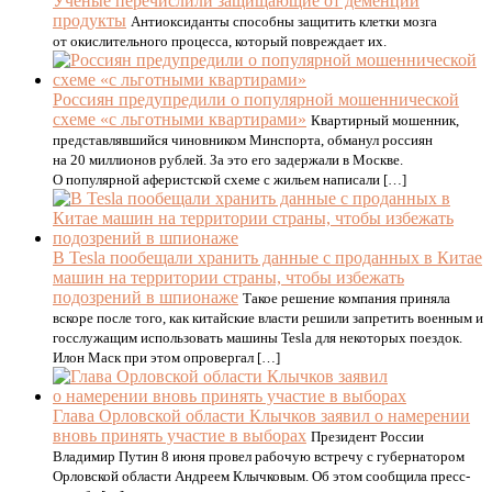
Ученые перечислили защищающие от деменции
продукты
Антиоксиданты способны защитить клетки мозга
от окислительного процесса, который повреждает их.
Россиян предупредили о популярной мошеннической
схеме «с льготными квартирами»
Квартирный мошенник,
представлявшийся чиновником Минспорта, обманул россиян
на 20 миллионов рублей. За это его задержали в Москве.
О популярной аферистской схеме с жильем написали […]
В Tesla пообещали хранить данные с проданных в Китае
машин на территории страны, чтобы избежать
подозрений в шпионаже
Такое решение компания приняла
вскоре после того, как китайские власти решили запретить военным и
госслужащим использовать машины Tesla для некоторых поездок.
Илон Маск при этом опровергал […]
Глава Орловской области Клычков заявил о намерении
вновь принять участие в выборах
Президент России
Владимир Путин 8 июня провел рабочую встречу с губернатором
Орловской области Андреем Клычковым. Об этом сообщила пресс-