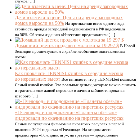
служба […]
Дачи взлетели в цене: Цены на аренду загородных
домов выросли на 50%
На протяжении всего одного года
стоимость аренды загородной недвижимости в РФ подскочила
на 50%. Об этом изданию «Известия» представители […]
Домашний цветок продали с молотка за 19 297 $
В Новой
Зеландии прошел аукцион с крайне необычным выставленным
лотом.
Как прокачать TENNISI-кэшбэк в середине месяца
до нереальных высот
Все вы знаете, что у TENNISI.bet появился
Самый живой кэшбэк. Это реальные деньги, которые можно снимать
и тратить, а еще живой персонаж в личном кабинете, прокачав
которого […]
«Пчеловод» и продолжение «Планеты обезьян»
лидировали по скачиванию на пиратских ресурсах
Самым популярным фильмом на пиратских ресурсах в первой
половине 2024 года стал «Пчеловод». На втором месте —
предыстория «Голодных игр», на третьем — продолжение