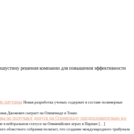
 Мишустину решения компании для повышения эффективности
ью паутины
Новая разработка ученых содержит в составе полимерные
овак Джокович сыграет на Олимпиаде в Токио.
ова не получают допуск на Олимпиаду предположительно из-
е в нейтральном статусе на Олимпийских играх в Париже […]
ого областного собрания полагает, что создание международного трибунала