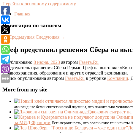
Перейти к основному содержимому
Главная
Навигация по записям
←
Предыдущая
Следующая
→
Греф представил решения Сбера на вы
Опубликовано
8 июня, 2023
автором
Газета.Ru
Председатель правления Сбера Герман Греф на выставке «Ев
здравоохранения, образования и других отраслей экономики.
Запись опубликована автором
Газета.Ru
в рубрике
Компании
. 
More from my site
амилоидные белки синтетической паутины, что значительно усиливает
Джокович сыграет на
за МИД Франции
Есть вероятность, что российские теннисисты 
Ле