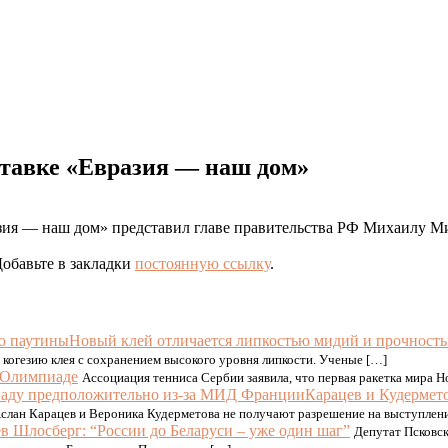
ставке «Евразия — наш дом»
разия — наш дом» представил главе правительства РФ Михаилу
Добавьте в закладки
постоянную ссылку
.
Новый клей отличается липкостью мидий и прочност
 когезию клея с сохранением высокого уровня липкости. Ученые […]
 Олимпиаде
Ассоциация тенниса Сербии заявила, что первая ракетка мира Н
Карацев и Кудермет
Аслан Карацев и Вероника Кудерметова не получают разрешение на выступлени
в Шлосберг: “России до Беларуси – уже один шаг”
Депутат Псковск