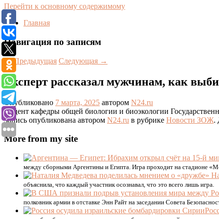
Перейти к основному содержимому
Главная
Навигация по записям
←
Предыдущая
Следующая
→
Эксперт рассказал мужчинам, как выб
Опубликовано
7 марта, 2025
автором
N24.ru
Доцент кафедры общей биологии и биоэкологии Государственн
Запись опубликована автором
N24.ru
в рубрике
Новости ЗОЖ
.
More from my site
между сборными Аргентины и Египта. Игра проходит на стадионе «Ме
объяснила, что каждый участник осознавал, что это всего лишь игра.
полковник армии в отставке Энн Райт на заседании Совета Безопасн
Рос