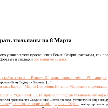
ирать тюльпаны на 8 Марта
ого университета просвещения Роман Опарин рассказал, как пр
 Добавьте в закладки
постоянную ссылку
.
Аргентина — Египет: Ибрахим открыл счёт на 15-й минуте
рседес-Бенц Стэдиум» (Атланта, […]
Наталия Медведева поделилась
В США признали подрыв установления мира 
ости ООН признала, что Соединенные Штаты прервали установление мира межд
сия осудила израильские бомбардировки Сирии
Бомбардировки терр